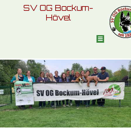
SV OG Bockum-
Hövel