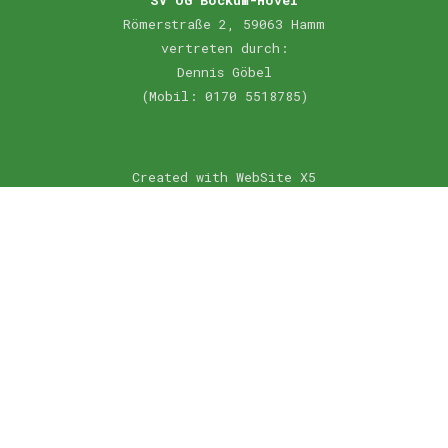
Römerstraße 2, 59063 Hamm
vertreten durch:
Dennis Göbel
(Mobil: 0170 5518785)
Created with WebSite X5